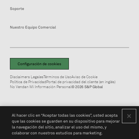
Soporte
Nuestro Equipo Comercial
Configuración de cookies
Disclaimers Legales
Términos de Uso
Aviso de Cookie
Política de Privacidad
Portal de privacidad del cliente (en inglés)
No Vendan Mi Información Personal
© 2026 S&P Global
Al hacer clic en “Aceptar todas las cookies”, usted acepta
que las cookies se guarden en su dispositivo para mejorar
la navegación del sitio, analizar el uso del mismo, y
colaborar con nuestros estudios para marketing.