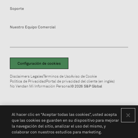
Soporte
Nuestro Equipo Comercial
Configuración de cookies
Disclaimers Legales
Términos de Uso
Aviso de Cookie
Política de Privacidad
Portal de privacidad del cliente (en inglés)
No Vendan Mi Información Personal
© 2026 S&P Global
Al hacer clic en “Aceptar todas las cookies”, usted acepta
que las cookies se guarden en su dispositivo para mejorar
la navegación del sitio, analizar el uso del mismo, y
colaborar con nuestros estudios para marketing.