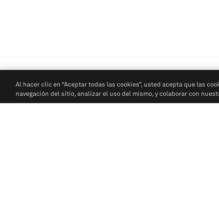
Al hacer clic en “Aceptar todas las cookies”, usted acepta que las coo
navegación del sitio, analizar el uso del mismo, y colaborar con nues