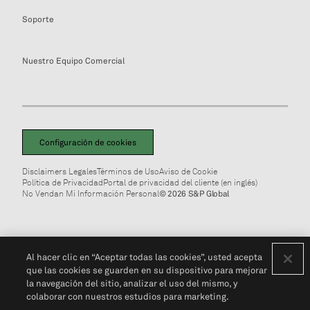
Soporte
Nuestro Equipo Comercial
Configuración de cookies
Disclaimers Legales
Términos de Uso
Aviso de Cookie
Política de Privacidad
Portal de privacidad del cliente (en inglés)
No Vendan Mi Información Personal
© 2026 S&P Global
Al hacer clic en “Aceptar todas las cookies”, usted acepta
que las cookies se guarden en su dispositivo para mejorar
la navegación del sitio, analizar el uso del mismo, y
colaborar con nuestros estudios para marketing.