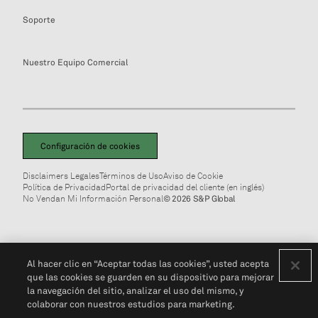
Soporte
Nuestro Equipo Comercial
Configuración de cookies
Disclaimers Legales
Términos de Uso
Aviso de Cookie
Política de Privacidad
Portal de privacidad del cliente (en inglés)
No Vendan Mi Información Personal
© 2026 S&P Global
Al hacer clic en “Aceptar todas las cookies”, usted acepta
que las cookies se guarden en su dispositivo para mejorar
la navegación del sitio, analizar el uso del mismo, y
colaborar con nuestros estudios para marketing.