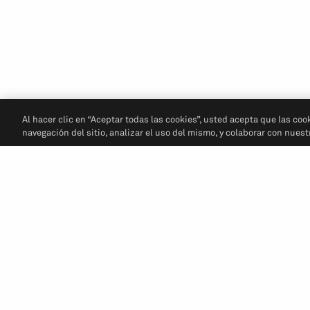
Al hacer clic en “Aceptar todas las cookies”, usted acepta que las coo
navegación del sitio, analizar el uso del mismo, y colaborar con nues