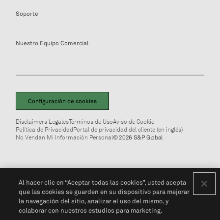
Soporte
Nuestro Equipo Comercial
Configuración de cookies
Disclaimers Legales
Términos de Uso
Aviso de Cookie
Política de Privacidad
Portal de privacidad del cliente (en inglés)
No Vendan Mi Información Personal
© 2026 S&P Global
Al hacer clic en “Aceptar todas las cookies”, usted acepta
que las cookies se guarden en su dispositivo para mejorar
la navegación del sitio, analizar el uso del mismo, y
colaborar con nuestros estudios para marketing.