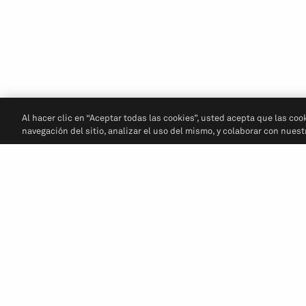
Al hacer clic en “Aceptar todas las cookies”, usted acepta que las coo
navegación del sitio, analizar el uso del mismo, y colaborar con nues