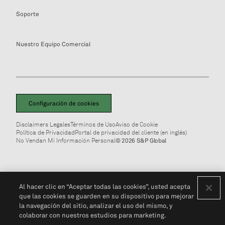
Soporte
Nuestro Equipo Comercial
Configuración de cookies
Disclaimers Legales
Términos de Uso
Aviso de Cookie
Política de Privacidad
Portal de privacidad del cliente (en inglés)
No Vendan Mi Información Personal
© 2026 S&P Global
Al hacer clic en “Aceptar todas las cookies”, usted acepta
que las cookies se guarden en su dispositivo para mejorar
la navegación del sitio, analizar el uso del mismo, y
colaborar con nuestros estudios para marketing.