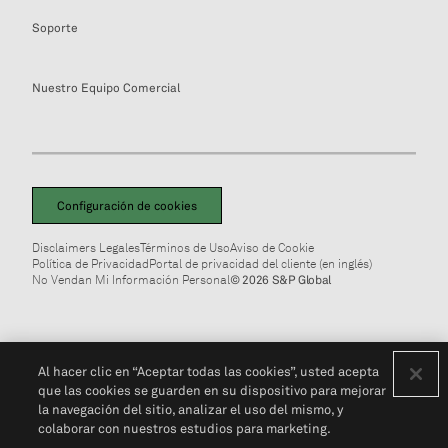
Soporte
Nuestro Equipo Comercial
Configuración de cookies
Disclaimers Legales
Términos de Uso
Aviso de Cookie
Política de Privacidad
Portal de privacidad del cliente (en inglés)
No Vendan Mi Información Personal
© 2026 S&P Global
Al hacer clic en “Aceptar todas las cookies”, usted acepta
que las cookies se guarden en su dispositivo para mejorar
la navegación del sitio, analizar el uso del mismo, y
colaborar con nuestros estudios para marketing.