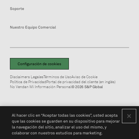
Soporte
Nuestro Equipo Comercial
Configuración de cookies
Disclaimers Legales
Términos de Uso
Aviso de Cookie
Política de Privacidad
Portal de privacidad del cliente (en inglés)
No Vendan Mi Información Personal
© 2026 S&P Global
Al hacer clic en “Aceptar todas las cookies”, usted acepta
que las cookies se guarden en su dispositivo para mejorar
la navegación del sitio, analizar el uso del mismo, y
colaborar con nuestros estudios para marketing.