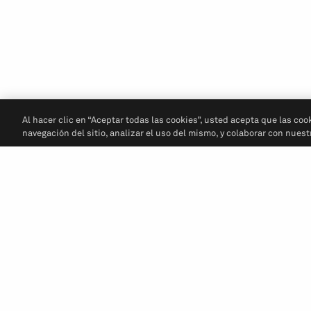
Al hacer clic en “Aceptar todas las cookies”, usted acepta que las coo
navegación del sitio, analizar el uso del mismo, y colaborar con nues