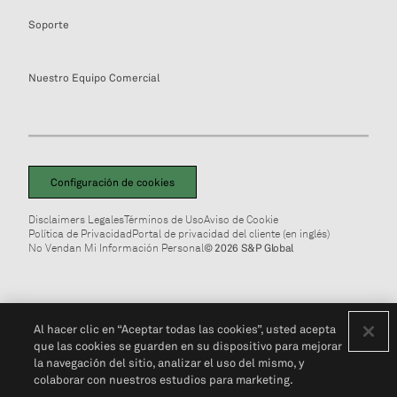
Soporte
Nuestro Equipo Comercial
Configuración de cookies
Disclaimers Legales
Términos de Uso
Aviso de Cookie
Política de Privacidad
Portal de privacidad del cliente (en inglés)
No Vendan Mi Información Personal
© 2026 S&P Global
Al hacer clic en “Aceptar todas las cookies”, usted acepta
que las cookies se guarden en su dispositivo para mejorar
la navegación del sitio, analizar el uso del mismo, y
colaborar con nuestros estudios para marketing.