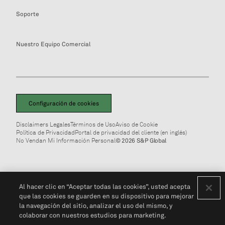
Soporte
Nuestro Equipo Comercial
Configuración de cookies
Disclaimers Legales
Términos de Uso
Aviso de Cookie
Política de Privacidad
Portal de privacidad del cliente (en inglés)
No Vendan Mi Información Personal
© 2026 S&P Global
Al hacer clic en “Aceptar todas las cookies”, usted acepta
que las cookies se guarden en su dispositivo para mejorar
la navegación del sitio, analizar el uso del mismo, y
colaborar con nuestros estudios para marketing.