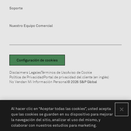
Soporte
Nuestro Equipo Comercial
Configuración de cookies
Disclaimers Legales
Términos de Uso
Aviso de Cookie
Política de Privacidad
Portal de privacidad del cliente (en inglés)
No Vendan Mi Información Personal
© 2026 S&P Global
Al hacer clic en “Aceptar todas las cookies”, usted acepta
que las cookies se guarden en su dispositivo para mejorar
la navegación del sitio, analizar el uso del mismo, y
colaborar con nuestros estudios para marketing.