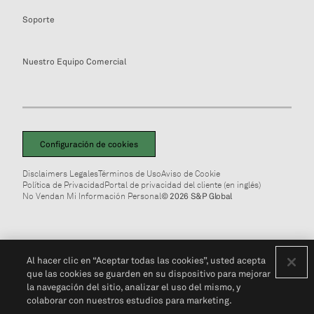
Soporte
Nuestro Equipo Comercial
Configuración de cookies
Disclaimers Legales
Términos de Uso
Aviso de Cookie
Política de Privacidad
Portal de privacidad del cliente (en inglés)
No Vendan Mi Información Personal
© 2026 S&P Global
Al hacer clic en “Aceptar todas las cookies”, usted acepta
que las cookies se guarden en su dispositivo para mejorar
la navegación del sitio, analizar el uso del mismo, y
colaborar con nuestros estudios para marketing.