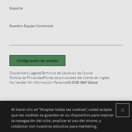
Soporte
Nuestro Equipo Comercial
Configuración de cookies
Disclaimers Legales
Términos de Uso
Aviso de Cookie
Política de Privacidad
Portal de privacidad del cliente (en inglés)
No Vendan Mi Información Personal
© 2026 S&P Global
Al hacer clic en “Aceptar todas las cookies”, usted acepta
que las cookies se guarden en su dispositivo para mejorar
la navegación del sitio, analizar el uso del mismo, y
colaborar con nuestros estudios para marketing.