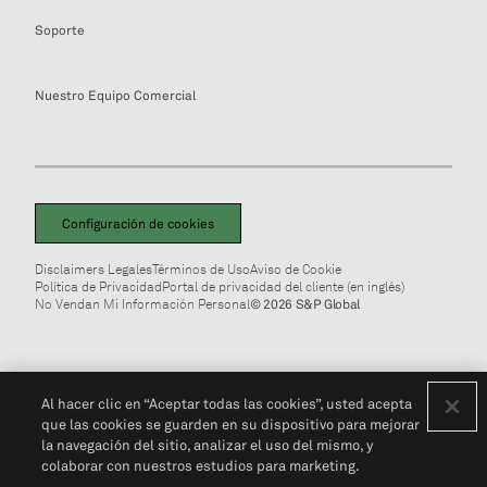
Soporte
Nuestro Equipo Comercial
Configuración de cookies
Disclaimers Legales
Términos de Uso
Aviso de Cookie
Política de Privacidad
Portal de privacidad del cliente (en inglés)
No Vendan Mi Información Personal
© 2026 S&P Global
Al hacer clic en “Aceptar todas las cookies”, usted acepta
que las cookies se guarden en su dispositivo para mejorar
la navegación del sitio, analizar el uso del mismo, y
colaborar con nuestros estudios para marketing.