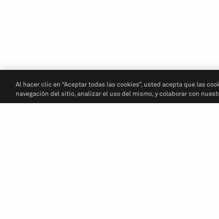
Al hacer clic en “Aceptar todas las cookies”, usted acepta que las coo
navegación del sitio, analizar el uso del mismo, y colaborar con nues