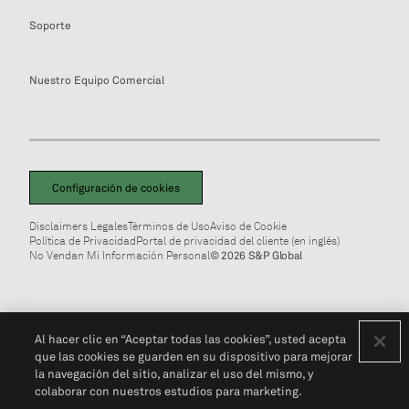
Soporte
Nuestro Equipo Comercial
Configuración de cookies
Disclaimers Legales
Términos de Uso
Aviso de Cookie
Política de Privacidad
Portal de privacidad del cliente (en inglés)
No Vendan Mi Información Personal
© 2026 S&P Global
Al hacer clic en “Aceptar todas las cookies”, usted acepta
que las cookies se guarden en su dispositivo para mejorar
la navegación del sitio, analizar el uso del mismo, y
colaborar con nuestros estudios para marketing.